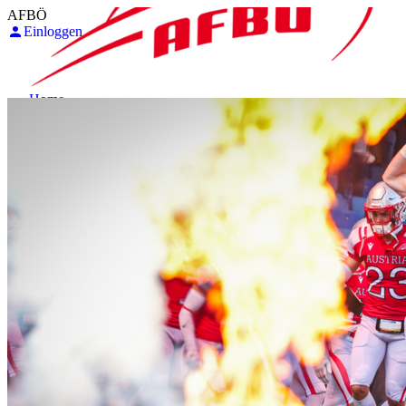
AFBÖ
Einloggen
Home
Tackle Ligen
Flag Ligen
Sponsoren
Menu