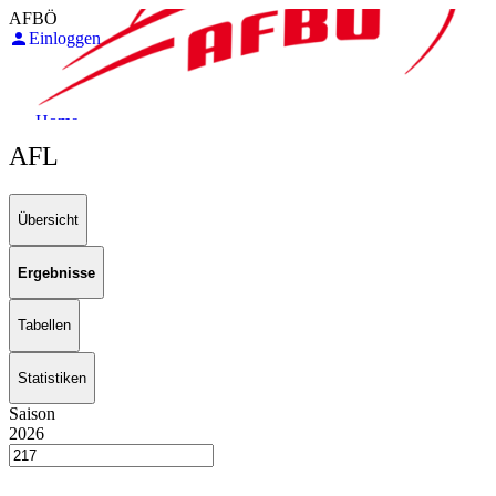
AFBÖ
Einloggen
Home
Tackle Ligen
AFL
Flag Ligen
Sponsoren
Übersicht
Menu
Ergebnisse
Tabellen
Statistiken
Saison
2026