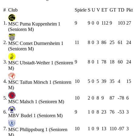
#
Club
Spiele
S
U
V
ET
GT
TD
Pkt
1.
9
9
0
0
112
9
103
27
MSC Puma Kuppenheim 1
(Senioren M)
2.
11
8
0
3
86
25
61
24
MSC Comet Durmersheim 1
(Senioren M)
3.
9
8
0
1
78
18
60
24
MSC Ubstadt-Weiher 1 (Senioren
M)
4.
10
5
0
5
39
35
4
15
MSC Taifun Mörsch 1 (Senioren
M)
5.
10
2
0
8
9
87
-78
6
MSC Malsch 1 (Senioren M)
6.
9
1
0
8
23
76
-53
3
MBV Budel 1 (Senioren M)
7.
10
1
0
9
13
110
-97
3
MSC Philippsburg 1 (Senioren
M)