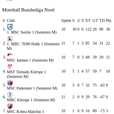
Motoball Bundesliga Nord
#
Club
Spiele
S
U
V
ET
GT
TD
Pkt
1.
10
10
0
0
122
26
96
30
1. MSC Seelze 1 (Senioren M)
2.
11
7
1
3
85
54
31
22
1. MBC 70/90 Halle 1 (Senioren
M)
3.
10
7
0
3
68
39
29
21
MSC Jarmen 1 (Senioren M)
4.
10
5
1
4
57
50
7
16
MSF Tornado Kierspe 1
(Senioren M)
5.
10
3
0
7
32
75
-43
9
MSC Pattensen 1 (Senioren M)
6.
11
2
0
9
29
76
-47
6
MBC Kierspe 1 (Senioren M)
7.
10
1
0
9
16
89
-73
3
MSC Kobra Malchin 1